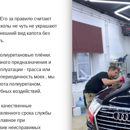
Его за правило считают
колы не чуть не украшают
внешний вид капота без
ь.
олиуретановые плёнки.
зного предназначения и
плуатации - трасса или
 периодичность моек , мы
пота полиуретаном,
убных воздействий.
о качественные
явленного срока службы
главное при
тавив неисправимых