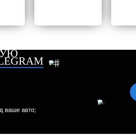
НУЮ
ELEGRAM
д ваше авто;