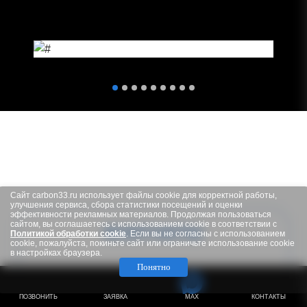
Сайт carbon33.ru использует файлы cookie для корректной работы,
улучшения сервиса, сбора статистики посещений и оценки
эффективности рекламных материалов. Продолжая пользоваться
сайтом, вы соглашаетесь с использованием cookie в соответствии с
КОНТАКТЫ
Политикой обработки cookie
. Если вы не согласны с использованием
cookie, пожалуйста, покиньте сайт или ограничьте использование cookie
в настройках браузера.
Понятно
+7 (904) 958-00-00
ПОЗВОНИТЬ
ЗАЯВКА
MAX
КОНТАКТЫ